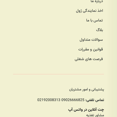
درباره ما
برای ثبت سفارش بسته سیکس پک، کافیست وارد وب‌سایت ما شوید و از میان
گزینه‌های مختلف، بسته غذایی مورد نظر خود را انتخاب کنید. قبل از ثبت
اخذ نمایندگی ژول
سفارش، شما می‌توانید از
مشاوره تغذیه رایگان
استفاده کنید تا از بهترین
تماس با ما
انتخاب‌های غذایی برای اهداف خود بهره‌مند شوید. مشاوران تغذیه ما به شما
کمک می‌کنند تا رژیم غذایی خود را به بهترین نحو تنظیم کنید و از بسته غذایی
بلاگ
مناسب برای خود استفاده کنید. پس از مشاوره، می‌توانید با اطمینان کامل،
سوالات متداول
سفارش خود را ثبت کنید و بسته سیکس پک را در سریع‌ترین زمان ممکن
دریافت کنید.
قوانین و مقررات
فرصت های شغلی
پشتیبانی و امور مشتریان
تماس تلفنی:
09026666825 02192008313
چت آنلاین در واتس آپ
مشاور تغذیه