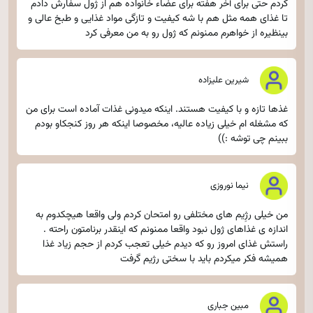
کردم حتی برای آخر هفته برای عضاء خانواده هم از ژول سفارش دادم
تا غذای همه مثل هم با شه کیفیت و تازگی مواد غذایی و طبخ عالی و
بینظیره از خواهرم ممنونم که ژول رو به من معرفی کرد
شیرین علیزاده
غذها تازه و با کیفیت هستند. اینکه میدونی غذات آماده است برای من
که مشغله ام خیلی زیاده عالیه، مخصوصا اینکه هر روز کنجکاو بودم
ببینم چی توشه :))
نیما نوروزی
من خیلی رژِیم های مختلفی رو امتحان کردم ولی واقعا هیچکدوم به
اندازه ی غذاهای ژول نبود واقعا ممنونم که اینقدر برنامتون راحته .
راستش غذای امروز رو که دیدم خیلی تعجب کردم از حجم زیاد غذا
همیشه فکر میکردم باید با سختی رژیم گرفت
مبین جباری