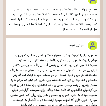
همه چیز واقعا عالی وخوش مزه، سایت بسیار خوب ، رفتار پرسنل
مناسب، من با وزن ۶۲ طی ۳ هفته ۲ کیلو کاهش وزن داشتم با دوبار
در هفته ورزش و با بسته دو وعده در روز با میان وعده تنها ایراد اینه
که با وجود تاکیید های مکرر به پشتیبانی غذاها گاهایک الی دو ساعت
قبل از تایم مقرر شده ارسال
مجتبی شریف
غذای بسیار با کیفیت و تازه، بسیار خوش طعم و سالم، تحویل به
موقع با پیک های بسیار محترم، واقعا از همه نظر عالی هستید،
همیشه تصورم این بود که غذای رژیمی آدم رو واقعا سیر نمی کنه یا
خیلی بی مزه هست، ولی هم غذاهای اصلی و هم میان وعده ها واقعا
هنرمندانه طراحی و تهیه شدند، در دو هفته اخیر با اینکه اضافه وزن
نداشتم و فعالیت زیادی هم نداشتم ولی تقریبا دو کیلو کم کردم تا به
سطح بهتری از وزنم برسم، مدتی بود که غذاهای بازار معده ام رو اذیت
می کرد ولی غذاهایی که داده شده واقعا برای سیستم گوارشم خیلی
مطلوب بوده، به نظرم هم روی جسم و هم روی روان آدم حس مثبتی
میذاره، خیلی کاری که انجام میدید ارزشمنده و با افتخار به دوستانم
معرفی تون میکنم، امیدوارم که روزی تون بسیار پر برکت باشه