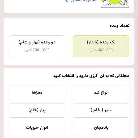
تماس با مشاور
تعداد وعده
تک وعده (ناهار)
دو وعده (نهار و شام)
300-600 کالری
700-1000 کالری
مخلفاتی که به آن آلرژی دارید را انتخاب کنید
انواع کلم
مغزها
سیر ( خام )
پیاز (خام)
بادمجان
انواع حبوبات