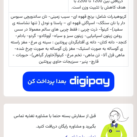
دریافتی بین 1200 تا 2200 با
هدف کاهش یا تثبیت وزن است.
کربوهیدرات شامل: برنج قهوه ای- سیب زمینی- نان ساندویچی سبوس
دار یا نان سنگک- اسپاگتی قهوه ای – پاستا و نودل ( تنها نشاسته ی
سفید)- کینوآ- ذرت چربی : فقط چربی های سالم معمولا در سس
روغن زیتون اسپانیایی- زیتون سبز و سیاه- آووکادو- گردو- بادام-
کنجد- دانه کتان- دانه ی آفتابگردان پروتئین : سینه ی مرغ- مغز راسته
ی گوساله به صورت استیک- مغز ران گوساله به صورت چرخ شده-
ماهی قزل آلا- تن ماهی- تخم مرغ- کینوآ(خاویار گیاهی)- حبوبات -
قارچ- پنیر- سبزیجات حاوی پروتئین
قبل از سفارش بسته حتما با مشاوره تغذیه تماس
بگیرید و مشاوره رایگان دریافت کنید.