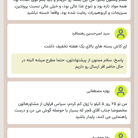
سلام وقتتون بخیر، من این بسته رو خریدم و باید بگم فوق العاده بود
همه مواد تازه بود و تنوع غذا عالی بود، و خیلی عالی نسبت پروتئین،
سبزیجات و کربوهیدرات رعایت شده بود، واقعا خسته نباشید
سید امیرحسین رهنمافرد
ای کاش بسته های بالای یک هفته تخفیف داشت
پاسخ: سلام ممنون از پیشنهادتون، حتما مطرح میشه البته در
حال حاضر افر ارسال رو داریم
بهاره مصطفایی
من تو ۲۵ روز ۵ کیلو با ژول کم کردم، سپاس فراوان از مشاورهاتون
مخصوصا جناب آقای قجر که بسیار با حوصله گوش می دن و درست
راهنمایی می کنند، پایدار باشید
رها جعفریه