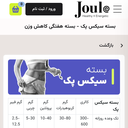
0
ورود / ثبت نام
بسته سیکس پک - بسته هفتگی کاهش وزن
بازگشت
بسته سیکس
کالری
گرم
گرم
گرم
گرم فیبر
کربوهیدرات
پروتئین
چربی
پک
تک وعده روزانه
300-
30-80
10-40
5-30
2.5-
12.5
600