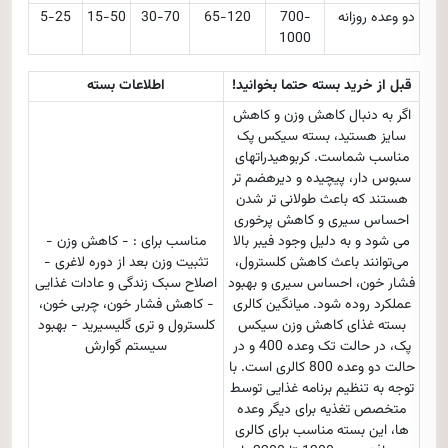
دو وعده روزانه
700-
65-120
30-70
15-50
5-25
1000
قبل از خرید بسته حتما بخوانید!
اطلاعات بسته
اگر به دنبال کاهش وزن و کاهش
سایز هستید، بسته سیکس پک
مناسب شماست. کربوهیدراتهای
سبوس دار، پیچیده و دیرهضم تر
هستند که باعث طولانی تر شدن
احساس سیری و کاهش پرخوری
می شود و به دلیل وجود فیبر بالا
مناسب برای : - کاهش وزن -
می‌توانند باعث کاهش کلسترول،
تثبیت وزن بعد از دوره لاغری -
فشار خون، احساس سیری و بهبود
اصلاح سبک زندگی و عادات غذایی
عملکرد روده شود. میانگین کالری
- کاهش فشار خون، چربی خون،
بسته غذای کاهش وزن سیکس
کلسترول و تری گلیسیرید - بهبود
پک، در حالت تک وعده 400 و در
سیستم گوارش
حالت دو وعده 800 کالری است. با
توجه به تنظیم برنامه غذایی توسط
متخصص تغذیه برای دیگر وعده
ها، این بسته مناسب برای کالری