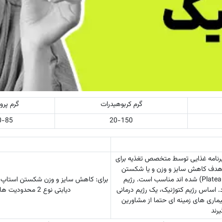
گرم کربوهیدرات
گرم پرو
0-85
20-150
 است. با توجه به تنظیم برنامه غذایی توسط متخصص تغذیه برای
ه ها این بسته مناسب برای کالری دریافتی بین 1600 تا 2500 با هدف کاهش سایز و وزن و یا شکستن
استاپ وزنی است. جهت شوک به بدن برای کسانی که دچار استاپ وزنی (Plateau) شده اند مناسب است. رژیم
برای: کاهش سایز و وزن شکستن استاپ وز
د. اساس رژیم کتوژنیک، یک رژیم درمانی
دیابتی نوع 2 محدودیت ها: افراد با چربی خون بالا افراد با ناراحتی قلبی ورزشکاران حرفه ای
بیماری های زمینه ای حتما از مشاورین
رند