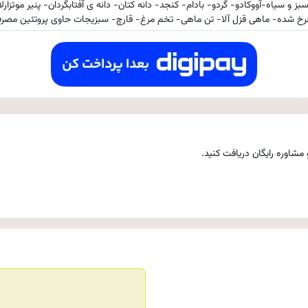
 سیاه-آووکادو- گردو- بادام- کنجد- دانه کتان- دانه ی آفتابگردان- پنیر موتزارلا-
رخ شده- ماهی قزل آلا- تن ماهی- تخم مرغ- قارچ- سبزیجات حاوی پروتئین مصر
مشاوره رایگان دریافت کنید.