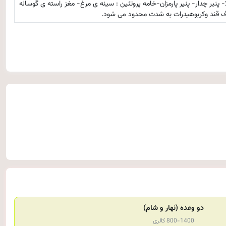
 پنیر چدار- پنیر پارمزان-خامه پروتئین : سینه ی مرغ- مغز راسته ی گوساله
ف قند وکربوهیدرات به شدت محدود می شود.
دو وعده (نهار و شام)
800-1400 کالری