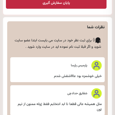
پایان سفارش گیری
نظرات شما
برای ثبت نظر خود در سایت می بایست ابتدا
عضو سایت
شوید
و اگر قبلا ثبت نام نموده اید
در سایت وارد شوید
.
پارمیس پارسا
خیلی خوشمزه بود عااااشقش شدم
شقایق حدادچی
مثل همیشه عالی قطعا تا ابد انتخابم فقط ژوله ممنون از تیم
تون