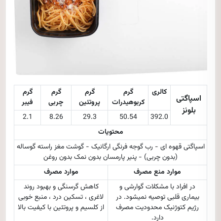
کالری
گرم
گرم
گرم
گرم
اسپاگتی
کربوهیدرات
پروتئین
چربی
فیبر
بلونز
2.1
8.26
29.3
50.54
392.0
محتویات
اسپاگتی قهوه ای - رب گوجه فرنگی ارگانیک - گوشت مغز راسته گوساله
(بدون چربی‌) - پنیر پارمسان بدون نمک بدون روغن
موارد منع مصرف
موارد مصرف
در افراد با مشکلات گوارشی و
کاهش گرسنگی و بهبود روند
بیماری قلبی توصیه نمیشود. در
لاغری ، تسکین درد ، منبع خوبی
رژیم کتوژنیک محدودیت مصرف
از کلسیم و پروتئین با کیفیت بالا
دارد.