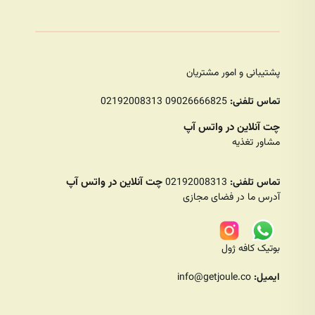
پشتیبانی و امور مشتریان
تماس تلفنی:
09026666825 02192008313
چت آنلاین در واتس آپ
مشاور تغذیه
چت آنلاین در واتس آپ
تماس تلفنی:
02192008313
آدرس ما در فضای مجازی
بوتیک کافه ژول
ایمیل:
info@getjoule.co