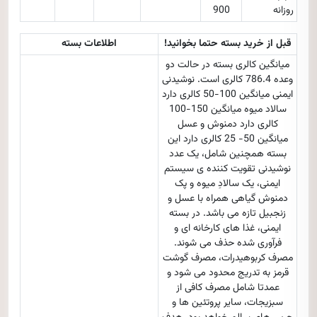
روزانه
900
قبل از خرید بسته حتما بخوانید!
اطلاعات بسته
میانگین کالری بسته در حالت دو
وعده 786.4 کالری است. نوشیدنی
ایمنی میانگین 100-50 کالری دارد
سالاد میوه میانگین 150-100
کالری دارد دمنوش و عسل
میانگین 50- 25 کالری دارد این
بسته همچنین شامل، یک عدد
نوشیدنی تقویت کننده ی سیستم
ایمنی، یک سالادِ میوه و پک
دمنوش گیاهی همراه با عسل و
زنجبیل تازه می باشد. در بسته
ایمنی، غذا های کارخانه ای و
فرآوری شده حذف می شوند.
مصرف کربوهیدرات، مصرف گوشت
قرمز به تدریج محدود می شود و
عمدتا شامل مصرف کافی از
سبزیجات، سایر پروتئین ها و