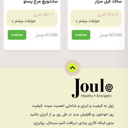
سالاد کیل سزار
ساندویچ مرغ پستو
278.5 کالری
487.7 کالری
جزئیات بیشتر
جزئیات بیشتر
مشاهده
مشاهده
507,000 تومان
417,000 تومان
ژول به کیفیت و انرژی و شادابی اهمیت میده .کیفیت
روز خودتون رو افزایش بدید در طی روز پر از انرژی باشید
بدون اینکه کالری زیادی دریافت کنید.سرحال، پرانرژی،