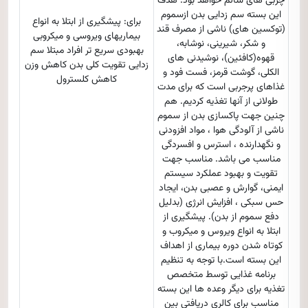
چربی های سالم خواهد بود. هدف
این بسته سم زدایی بدن ازسموم
برای: پیشگیری از ابتلا به انواع
(توکسین های) ناشی از مصرف قند
بیماریهای ویروسی و میکروبی
و شکر، شیرینی، نوشابه،
بهبودی سریع تر افراد مبتلا سم
قهوه(کافئین)، نوشیدنی های
زدایی تقویت کلی بدن کاهش وزن
الکلی، گوشت قرمز، فست فود و
کاهش کلسترول
غذاهای پرجربی است که برای مدت
طولانی از آنها تغذیه کردیم. هم
چنین جهت پاکسازی بدن از سموم
ناشی از آلودگی هوا ، مواد افزودنی
و نگهدارنده ، استرس و افسردگی
مناسب می باشد. مناسب جهت
تقویت و بهبود عملکرد سیستم
ایمنی، گوارش و عصبی بدن، ایجاد
حس سبکی ، افزایش انرژی (بدلیل
دفع سموم از بدن). پیشگیری از
ابتلا به انواع ویروس و میکروب و
کوتاه شدن دوره بیماری از اهداف
این بسته است.با توجه به تنظیم
برنامه غذایی توسط متخصص
تغذیه برای دیگر وعده ها این بسته
مناسب برای کالری دریافتی بین