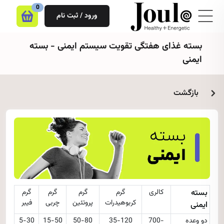
0
ورود / ثبت نام
بسته غذای هفتگی تقویت سیستم ایمنی - بسته
ایمنی
بازگشت
بسته
کالری
گرم
گرم
گرم
گرم
کربوهیدرات
پروتئین
چربی
فیبر
ایمنی
دو وعده
700-
35-120
50-80
15-50
5-30