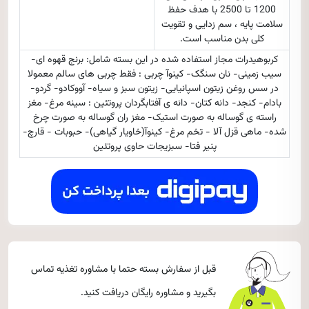
1200 تا 2500 با هدف حفظ
سلامت پایه ، سم زدایی و تقویت
کلی بدن مناسب است.
کربوهیدرات مجاز استفاده شده در این بسته شامل: برنج قهوه ای-
سیب زمینی- نان سنگک- کینوآ چربی : فقط چربی های سالم معمولا
در سس روغن زیتون اسپانیایی- زیتون سبز و سیاه- آووکادو- گردو-
بادام- کنجد- دانه کتان- دانه ی آفتابگردان پروتئین : سینه مرغ- مغز
راسته ی گوساله به صورت استیک- مغز ران گوساله به صورت چرخ
شده- ماهی قزل آلا - تخم مرغ- کینوآ(خاویار گیاهی)- حبوبات - قارچ-
پنیر فتا- سبزیجات حاوی پروتئین
قبل از سفارش بسته حتما با مشاوره تغذیه تماس
بگیرید و مشاوره رایگان دریافت کنید.